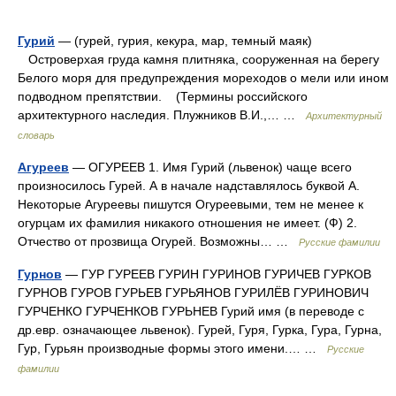
Гурий
— (гурей, гурия, кекура, мар, темный маяк)
Островерхая груда камня плитняка, сооруженная на берегу
Белого моря для предупреждения мореходов о мели или ином
подводном препятствии. (Термины российского
архитектурного наследия. Плужников В.И.,… …
Архитектурный
словарь
Агуреев
— ОГУРЕЕВ 1. Имя Гурий (львенок) чаще всего
произносилось Гурей. А в начале надставлялось буквой А.
Некоторые Агуреевы пишутся Огуреевыми, тем не менее к
огурцам их фамилия никакого отношения не имеет. (Ф) 2.
Отчество от прозвища Огурей. Возможны… …
Русские фамилии
Гурнов
— ГУР ГУРЕЕВ ГУРИН ГУРИНОВ ГУРИЧЕВ ГУРКОВ
ГУРНОВ ГУРОВ ГУРЬЕВ ГУРЬЯНОВ ГУРИЛЁВ ГУРИНОВИЧ
ГУРЧЕНКО ГУРЧЕНКОВ ГУРЬНЕВ Гурий имя (в переводе с
др.евр. означающее львенок). Гурей, Гуря, Гурка, Гура, Гурна,
Гур, Гурьян производные формы этого имени.… …
Русские
фамилии