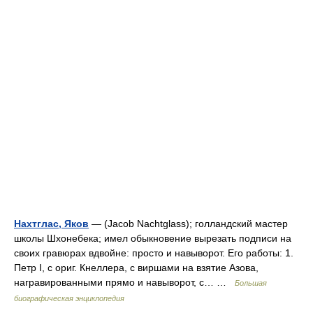
Нахтглас, Яков
— (Jacob Nachtglass); голландский мастер
школы Шхонебека; имел обыкновение вырезать подписи на
своих гравюрах вдвойне: просто и навыворот. Его работы: 1.
Петр I, с ориг. Кнеллера, с виршами на взятие Азова,
награвированными прямо и навыворот, с… …
Большая
биографическая энциклопедия