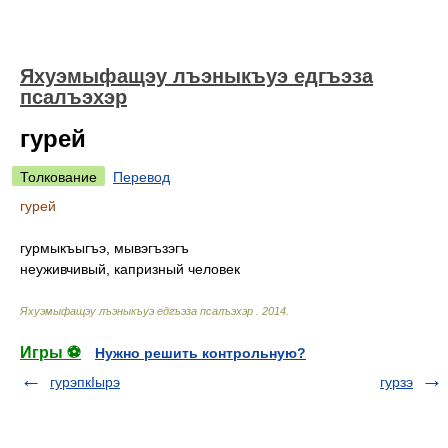
Яхуэмыфащэу лъэныкъуэ едгъэза
псалъэхэр
гурей
Толкование
Перевод
гурей
гурмыкъыгъэ, мывэгъзэгъ
неуживчивый, капризный человек
Яхуэмыфащэу лъэныкъуэ едгъэза псалъэхэр
.
2014
.
Игры ⚽
Нужно решить контрольную?
гурэпкIырэ
гурзэ